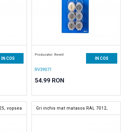
Producator: Revell
IN COS
IN COS
RV39071
54.99 RON
25, vopsea
Gri inchis mat matasos RAL 7012,
vopsea acrilica 18 ml