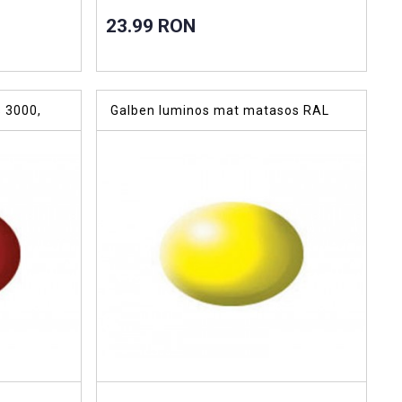
23.99 RON
 3000,
Galben luminos mat matasos RAL
1026, vopsea acrilica 18 m