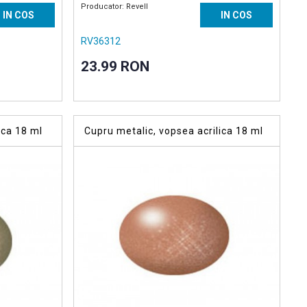
Producator: Revell
IN COS
IN COS
RV36312
23.99 RON
ica 18 ml
Cupru metalic, vopsea acrilica 18 ml