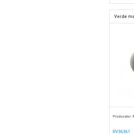
Verde ma
vopsea ac
Producator: 
RV36361