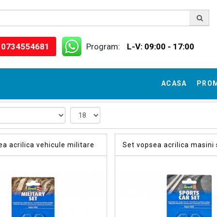
0734554681
Program:
L-V: 09:00 - 17:00
ACASA
PRO
a acrilica vehicule militare
Set vopsea acrilica masini 
culori