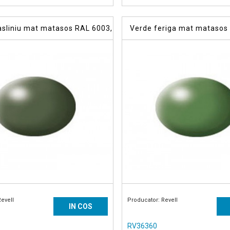
sliniu mat matasos RAL 6003,
Verde feriga mat matasos
rilica 18 ml
vopsea acrilica 18 ml
Revell
Producator: Revell
IN COS
RV36360