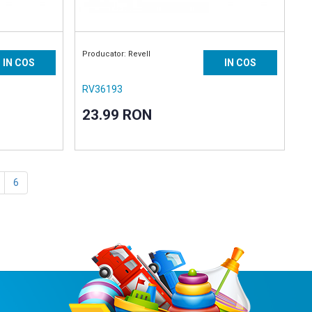
Producator: Revell
IN COS
IN COS
RV36193
23.99 RON
6