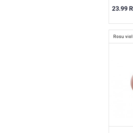
23.99 
Rosu vio
vopsea ac