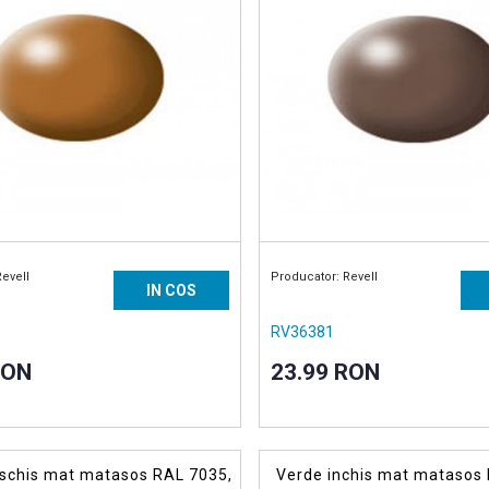
Revell
Producator: Revell
IN COS
RV36381
RON
23.99 RON
schis mat matasos RAL 7035,
Verde inchis mat matasos