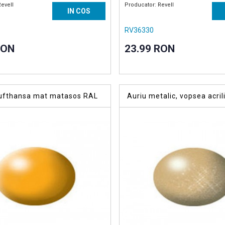
Revell
Producator: Revell
IN COS
RV36330
RON
23.99 RON
ufthansa mat matasos RAL
Auriu metalic, vopsea acril
sea acrilica 18 ml