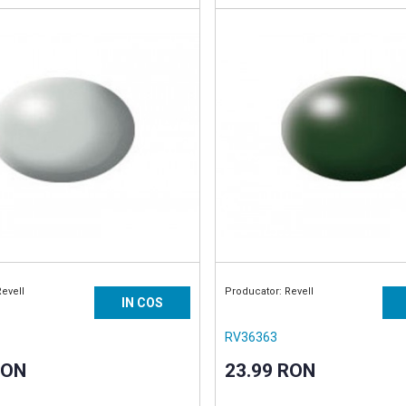
rilica 18 ml
vopsea acrilica 18 ml
Revell
Producator: Revell
IN COS
RV36363
RON
23.99 RON