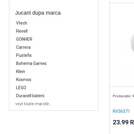
vopsea ac
Jucarii dupa marca
Vtech
Revell
GONHER
Carrera
Pustefix
Bohema Games
Klein
Kosmos
LEGO
Duracell baterii
Producator: 
vezi toate marcile...
RV36371
23.99 