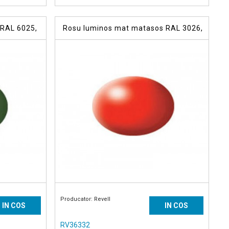
 RAL 6025,
Rosu luminos mat matasos RAL 3026,
vopsea acrilica 18 ml
Producator: Revell
IN COS
IN COS
RV36332