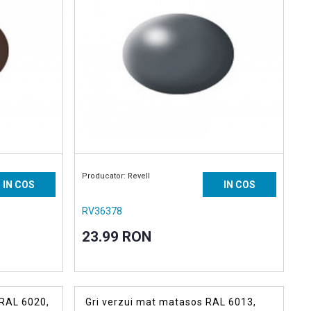
Producator: Revell
IN COS
IN COS
RV36378
23.99 RON
 RAL 6020,
Gri verzui mat matasos RAL 6013,