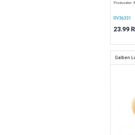
Producator: 
RV36331
23.99 
Galben L
1028, vop