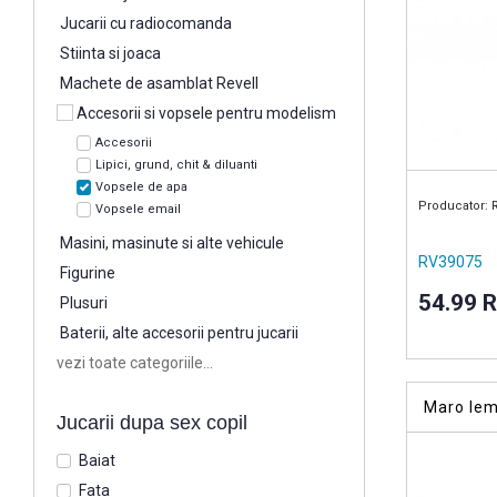
Jucarii cu radiocomanda
Stiinta si joaca
Machete de asamblat Revell
Accesorii si vopsele pentru modelism
Accesorii
Lipici, grund, chit & diluanti
Vopsele de apa
Producator: 
Vopsele email
Masini, masinute si alte vehicule
RV39075
Figurine
54.99 
Plusuri
Baterii, alte accesorii pentru jucarii
vezi toate categoriile...
Maro le
Jucarii dupa sex copil
vopsea ac
Baiat
Fata