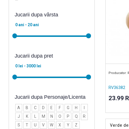
Jucarii dupa vârsta
Jucarii dupa pret
Producator: 
RV36382
Jucarii dupa Personaje/Licenta
23.99 
A
B
C
D
E
F
G
H
I
J
K
L
M
N
O
P
Q
R
S
T
U
V
W
X
Y
Z
Verde de