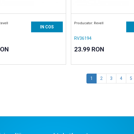
Revell
Producator: Revell
IN COS
RV36194
RON
23.99 RON
1
2
3
4
5