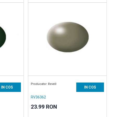
vopsea acrilica 18 ml
Producator: Revell
IN COS
IN COS
RV36362
23.99 RON