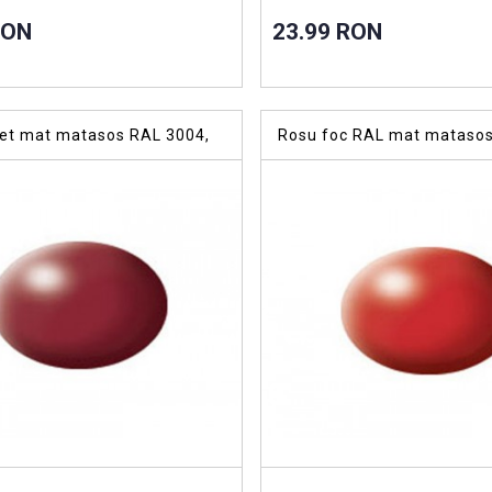
RON
23.99 RON
let mat matasos RAL 3004,
Rosu foc RAL mat matasos
rilica 18 ml
vopsea acrilica 18 ml