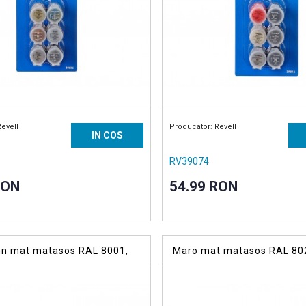
Revell
Producator: Revell
IN COS
RV39074
RON
54.99 RON
mn mat matasos RAL 8001,
Maro mat matasos RAL 80
rilica 18 ml
acrilica 18 ml