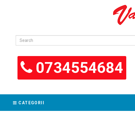
0734554684
CATEGORII