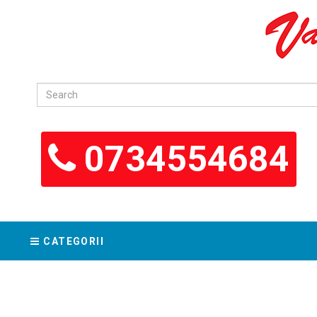
0734554684
CATEGORII