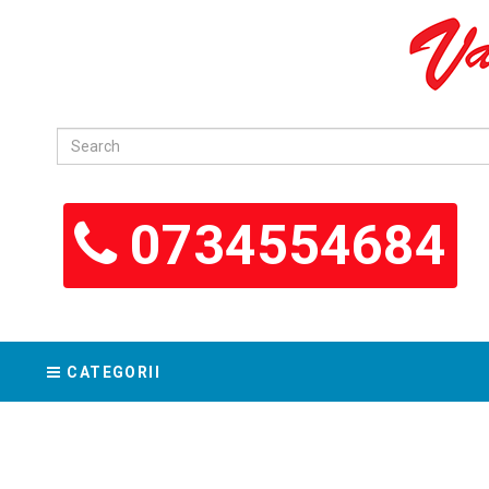
0734554684
CATEGORII