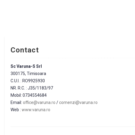
Contact
Sc Varuna-S Srl
300175, Timisoara
C.U.I. : RO9925930
NR. R.C. : J35/1183/97
Mobil: 0734554684
Email:
office@varuna.ro
/
comenzi@varuna.ro
Web :
www.varuna.ro