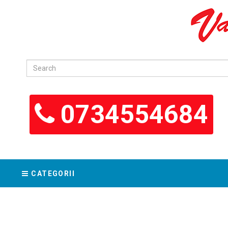
0734554684
CATEGORII