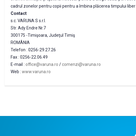
cadrul zonelor pentru copii pentru a îmbina plăcerea timpului liber 
Contact
s.c. VARUNA S s.r.l.
Str. Ady Endre Nr.7
300175 -Timişoara, Judeţul Timiş
ROMÂNIA
Telefon : 0256-29.27.26
Fax : 0256-22.06.49
E-mail :
office@varuna.ro
/
comenzi@varuna.ro
Web :
www.varuna.ro