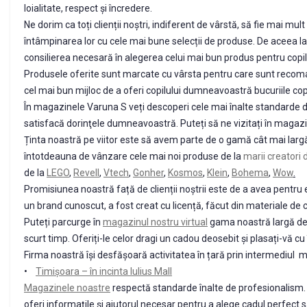
loialitate, respect și încredere.
Ne dorim ca toți clienții noștri, indiferent de vârstă, să fie mai mu
întâmpinarea lor cu cele mai bune selecții de produse. De aceea l
consilierea necesară în alegerea celui mai bun produs pentru cop
Produsele oferite sunt marcate cu vârsta pentru care sunt recomand
cel mai bun mijloc de a oferi copilului dumneavoastră bucuriile copi
În magazinele Varuna S veți descoperi cele mai înalte standarde d
satisfacă dorinţele dumneavoastră. Puteți să ne vizitați în magazine
Ținta noastră pe viitor este să avem parte de o gamă cât mai largă 
întotdeauna de vânzare cele mai noi produse de la
marii creatori d
de la
LEGO
,
Revell
,
Vtech
,
Gonher
,
Kosmos
,
Klein
,
Bohema
,
Wow
.
Promisiunea noastră față de clienții noștrii este de a avea pentru 
un brand cunoscut, a fost creat cu licență, făcut din materiale de cal
Puteți parcurge în
magazinul nostru virtual
gama noastră largă de jo
scurt timp. Oferiți-le celor dragi un cadou deosebit și plasați-vă 
Firma noastră își desfășoară activitatea în țară prin intermediul 
•
Timișoara – în incinta Iulius Mall
Magazinele noastre
respectă standarde înalte de profesionalism. Pr
oferi informațile și ajutorul necesar pentru a alege cadul perfect