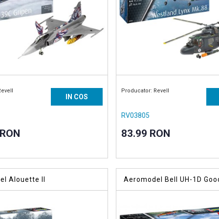
Revell
Producator: Revell
IN COS
RV03805
 RON
83.99 RON
l Alouette II
Aeromodel Bell UH-1D Goo
Huey(RV03867)