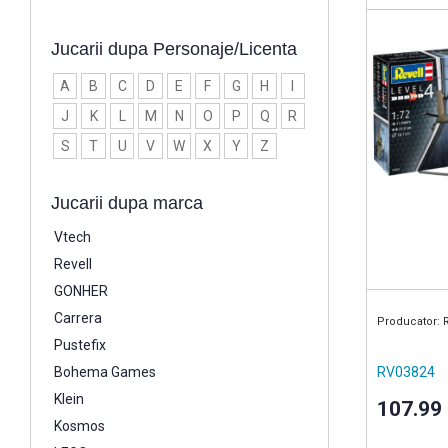
Jucarii dupa Personaje/Licenta
A
B
C
D
E
F
G
H
I
J
K
L
M
N
O
P
Q
R
S
T
U
V
W
X
Y
Z
Jucarii dupa marca
Vtech
Revell
GONHER
Carrera
Producator: 
Pustefix
Bohema Games
RV03824
Klein
107.99
Kosmos