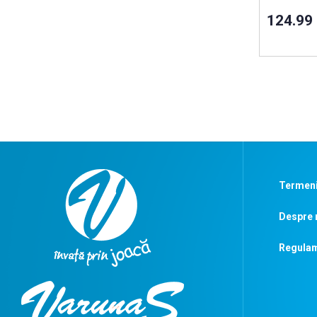
124.99
Termeni 
Despre 
Regulam