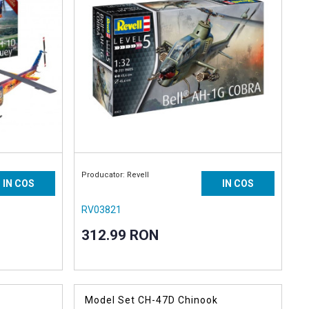
Producator: Revell
IN COS
IN COS
RV03821
312.99 RON
Model Set CH-47D Chinook