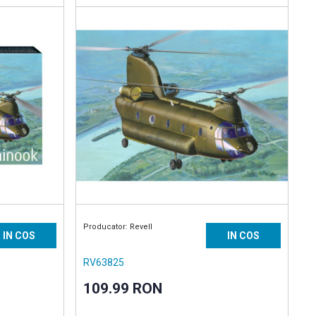
Producator: Revell
IN COS
IN COS
RV63825
109.99 RON