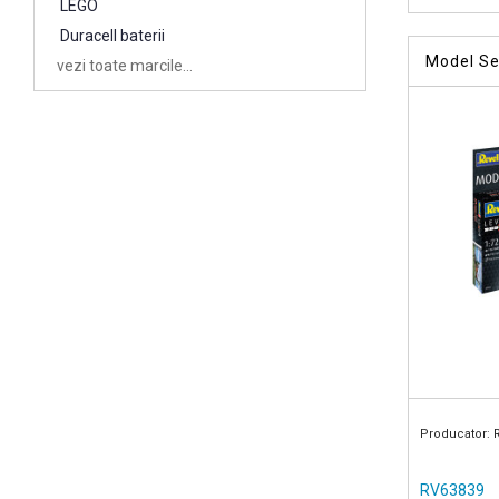
LEGO
Duracell baterii
Model Set
vezi toate marcile...
15 ani
Producator: 
RV63839