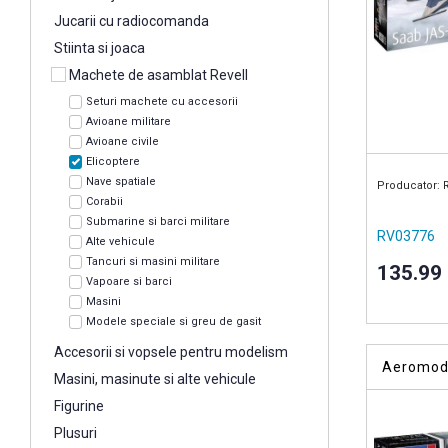
Jucarii cu radiocomanda
Stiinta si joaca
Machete de asamblat Revell
Seturi machete cu accesorii
Avioane militare
Avioane civile
Elicoptere
Nave spatiale
Producator: 
Corabii
Submarine si barci militare
RV03776
Alte vehicule
Tancuri si masini militare
135.99
Vapoare si barci
Masini
Modele speciale si greu de gasit
Accesorii si vopsele pentru modelism
Aeromode
Masini, masinute si alte vehicule
Figurine
Plusuri