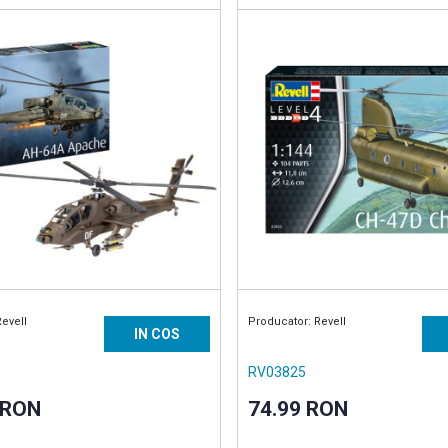
Revell
Producator: Revell
IN COS
RV03825
 RON
74.99 RON