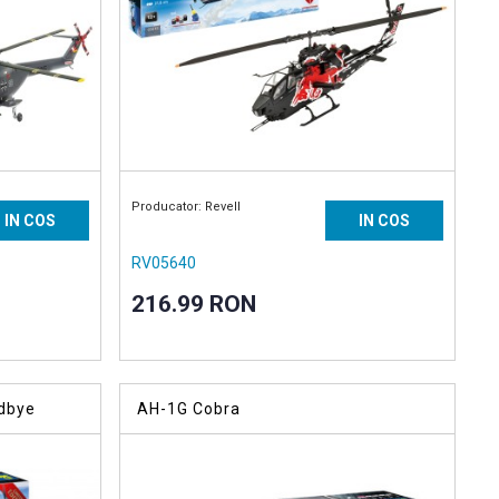
Producator: Revell
IN COS
IN COS
RV05640
216.99 RON
dbye
AH-1G Cobra