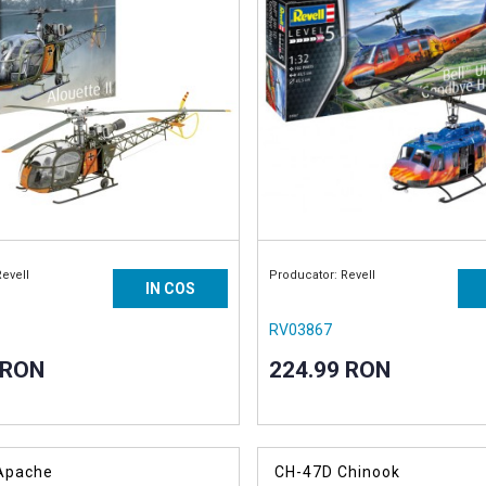
Revell
Producator: Revell
IN COS
RV03867
 RON
224.99 RON
Apache
CH-47D Chinook