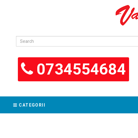
0734554684
CATEGORII