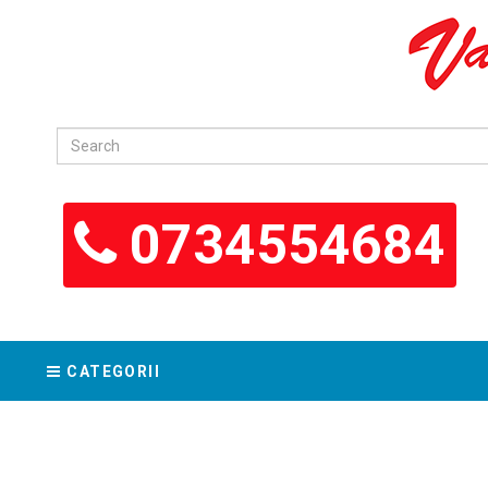
0734554684
CATEGORII