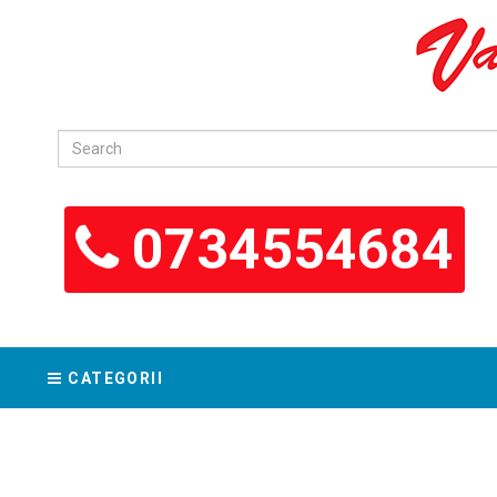
0734554684
CATEGORII