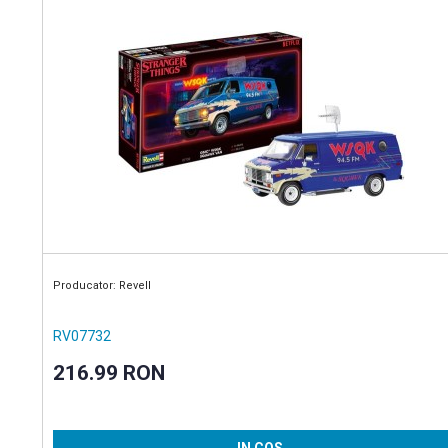
Producator: Revell
RV07732
216.99 RON
IN COS