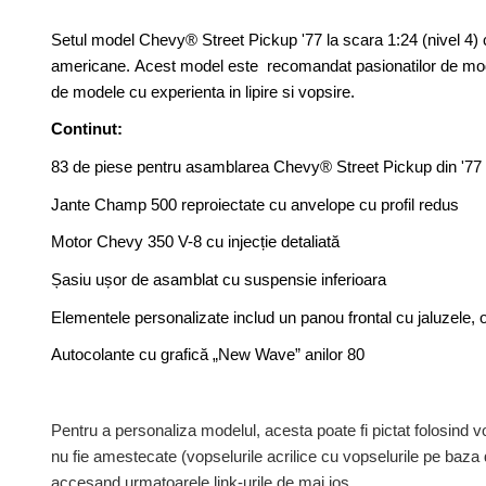
Setul model Chevy® Street Pickup '77 la scara 1:24 (nivel 4) 
americane. Acest model este recomandat pasionatilor de modele
de modele cu experienta in lipire si vopsire.
Continut:
83 de piese pentru asamblarea Chevy® Street Pickup din '77
Jante Champ 500 reproiectate cu anvelope cu profil redus
Motor Chevy 350 V-8 cu injecție detaliată
Șasiu ușor de asamblat cu suspensie inferioara
Elementele personalizate includ un panou frontal cu jaluzele, og
Autocolante cu grafică „New Wave” anilor 80
Pentru a personaliza modelul, acesta poate fi pictat folosind
nu fie amestecate (vopselurile acrilice cu vopselurile p
accesand urmatoarele link-urile de mai jos.