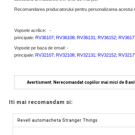
Recomandarea producatorului pentru personalizarea acestui 
Vopsele acrilice: -
principale:
RV36107
;
RV36108
;
RV36131
;
RV36152
;
RV3617
Vopsele pe baza de email: -
principale:
RV32107
;
RV32108
;
RV32131
;
RV32152
;
RV3217
Avertisment: Nerecomandat copiilor mai mici de 8 ani
Iti mai recomandam si:
Revell automacheta Stranger Things