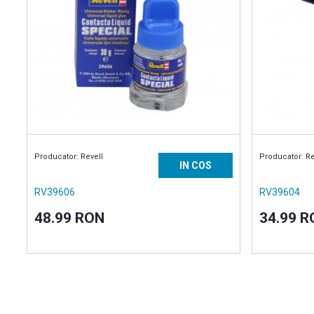
Producator: Revell
Producator: Re
IN COS
RV39606
RV39604
48.99 RON
34.99 R