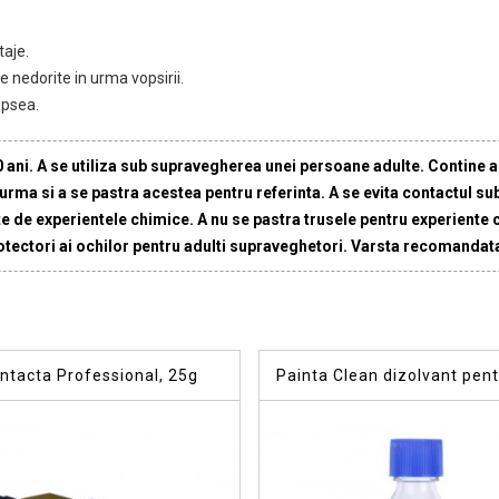
aje.
e nedorite in urma vopsirii.
opsea.
i. A se utiliza sub supravegherea unei persoane adulte. Contine a
se urma si a se pastra acestea pentru referinta. A se evita contactul s
arte de experientele chimice. A nu se pastra trusele pentru experiente
otectori ai ochilor pentru adulti supraveghetori. Varsta recomandata
ntacta Professional, 25g
Painta Clean dizolvant pent
pensulelor, 100 ml