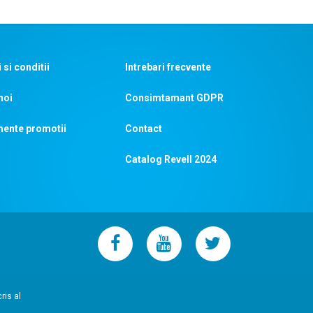
si conditii
Intrebari frecvente
noi
Consimtamant GDPR
ente promotii
Contact
Catalog Revell 2024
ris al