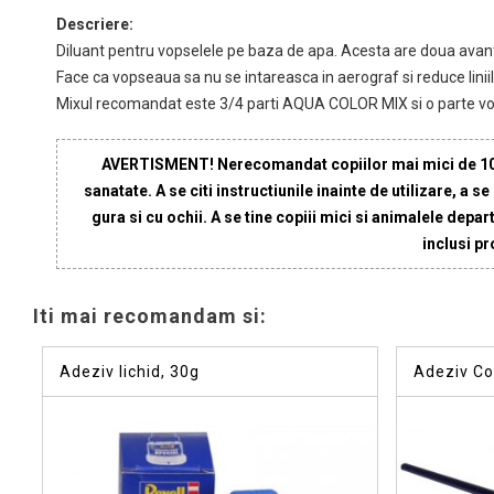
Descriere:
Diluant pentru vopselele pe baza de apa. Acesta are doua avant
Face ca vopseaua sa nu se intareasca in aerograf si reduce liniil
Mixul recomandat este 3/4 parti AQUA COLOR MIX si o parte v
AVERTISMENT! Nerecomandat copiilor mai mici de 10 an
sanatate. A se citi instructiunile inainte de utilizare, a 
gura si cu ochii. A se tine copiii mici si animalele dep
inclusi pr
Iti mai recomandam si:
Adeziv lichid, 30g
Adeziv Co