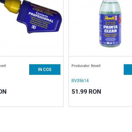
vell
Producator: Revell
IN COS
RV39614
ON
51.99 RON