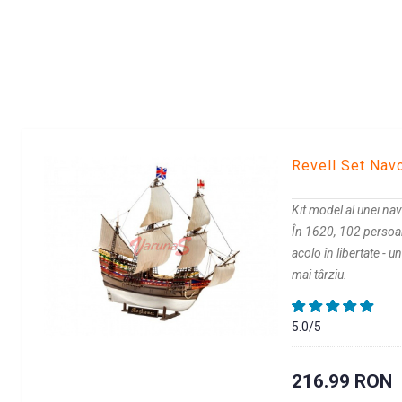
Revell Set Nav
Kit model al unei nav
În 1620, 102 persoan
acolo în libertate - 
mai târziu.
5.0/5
216.99 RON