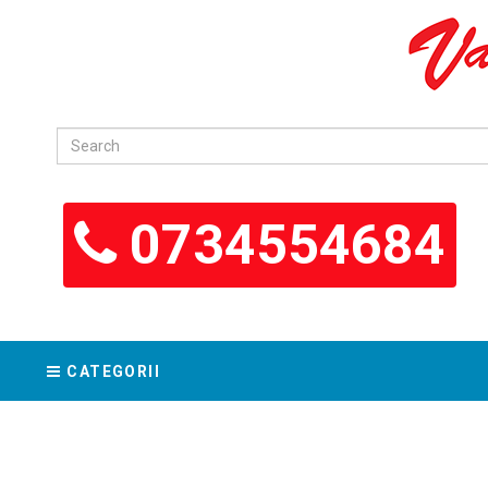
0734554684
CATEGORII