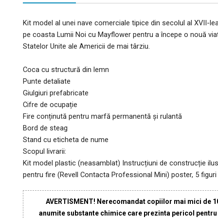
Kit model al unei nave comerciale tipice din secolul al XVII-l
pe coasta Lumii Noi cu Mayflower pentru a începe o nouă viaț
Statelor Unite ale Americii de mai târziu.
Coca cu structură din lemn
Punte detaliate
Giulgiuri prefabricate
Cifre de ocupație
Fire conținută pentru marfă permanentă și rulantă
Bord de steag
Stand cu eticheta de nume
Scopul livrarii:
Kit model plastic (neasamblat) Instrucțiuni de construcție ilus
pentru fire (Revell Contacta Professional Mini) poster, 5 figuri
AVERTISMENT! Nerecomandat copiilor mai mici de 10 a
anumite substante chimice care prezinta pericol pentru sa