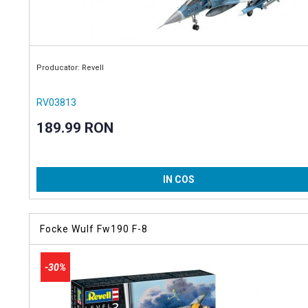
Producator: Revell
RV03813
189.99 RON
IN COS
Focke Wulf Fw190 F-8
-30%