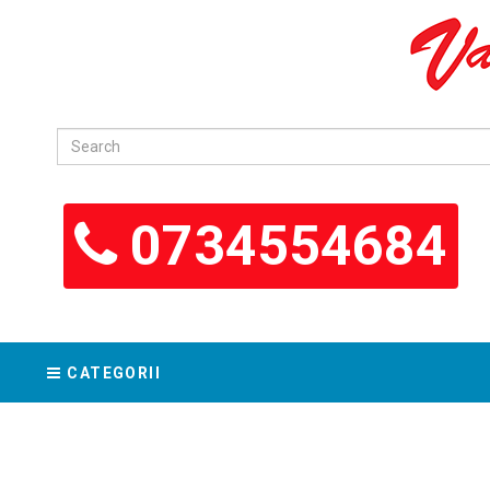
0734554684
CATEGORII