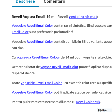
Descriere
Comentarii
Revell Vopsea Email 14 ml, Revell
verde inchis mat
:
Vopselele Revell Email Color
contin rasini sintetice, fiind vopsele c
Email Color
sunt preferatele pasionatilor!
Vopselele
Revell Email Color
sunt disponibile in 88 de variante acope
sau clar.
Cu
vopseaua Revell Email Colour
de 14 ml pot fi vopsite si alte obie
Urmatorul strat de
vopsea Revell Email Color
poate fi aplicat dupa u
dupa 24 de ore.
Toate
vopselele Revell Email Color
- cu exceptia celor care au specifi
Vopselele Revell Email Color
pot fi aplicate atat cu pensule, cat si cu
Pentru pulerizare este necesara diluarea cu
Revell Color Mix
.