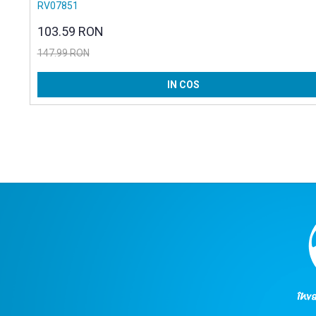
RV07851
103.59 RON
147.99 RON
IN COS