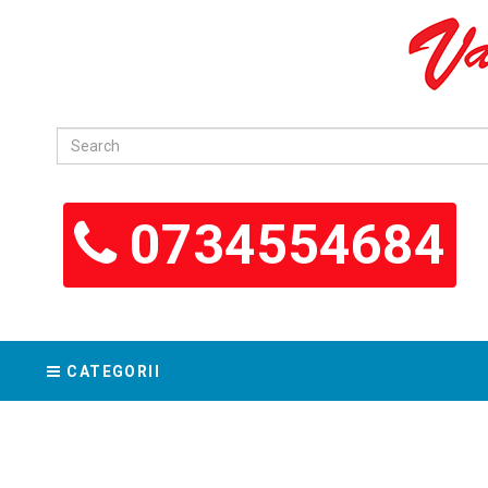
0734554684
CATEGORII