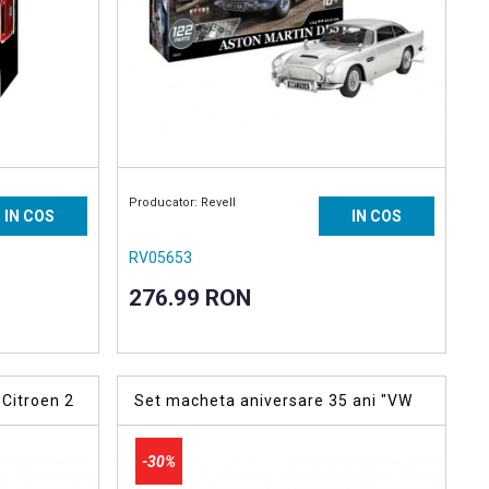
Producator: Revell
IN COS
IN COS
RV05653
276.99 RON
Citroen 2
Set macheta aniversare 35 ani "VW
Corrado“
-30%