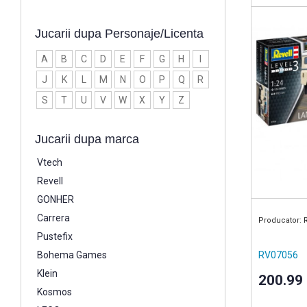
Jucarii dupa Personaje/Licenta
A
B
C
D
E
F
G
H
I
J
K
L
M
N
O
P
Q
R
S
T
U
V
W
X
Y
Z
Jucarii dupa marca
Vtech
Revell
GONHER
Carrera
Producator: 
Pustefix
Bohema Games
RV07056
Klein
200.99
Kosmos