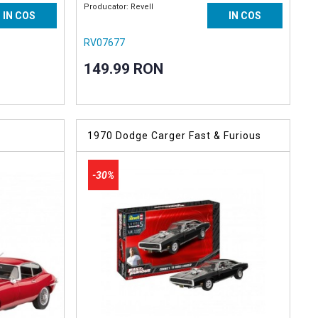
Producator: Revell
IN COS
IN COS
RV07677
149.99 RON
1970 Dodge Carger Fast & Furious
-30%