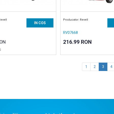
Revell
Producator: Revell
IN COS
RV07668
216.99 RON
RON
N
1
2
3
4