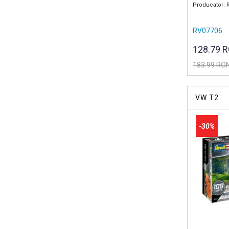
Producator: 
RV07706
128.79 
183.99 RO
VW T2
-30%