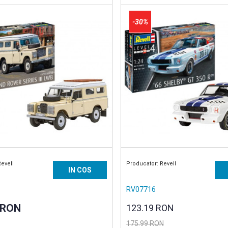
-30%
Revell
Producator: Revell
IN COS
RV07716
 RON
123.19 RON
175.99 RON