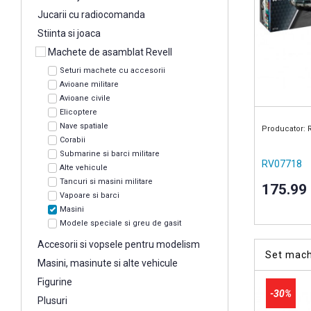
Jucarii cu radiocomanda
Stiinta si joaca
Machete de asamblat Revell
Seturi machete cu accesorii
Avioane militare
Avioane civile
Elicoptere
Nave spatiale
Producator: 
Corabii
Submarine si barci militare
RV07718
Alte vehicule
Tancuri si masini militare
175.99
Vapoare si barci
Masini
Modele speciale si greu de gasit
Accesorii si vopsele pentru modelism
Set mac
Masini, masinute si alte vehicule
Figurine
-30%
Plusuri