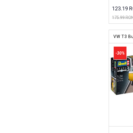
123.19 
175.99 RO
VW T3 B
-30%