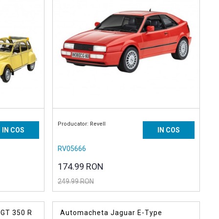
Producator: Revell
IN COS
IN COS
RV05666
174.99 RON
249.99 RON
 GT 350 R
Automacheta Jaguar E-Type