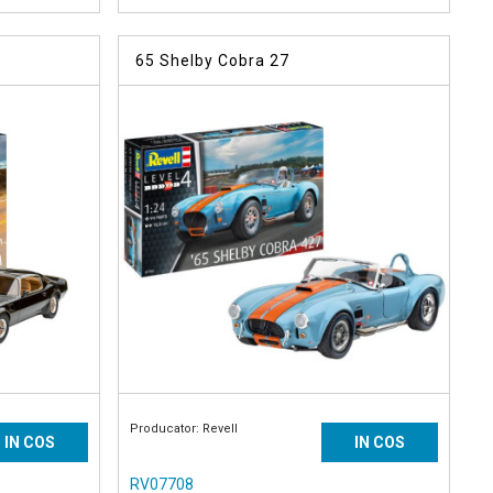
65 Shelby Cobra 27
Producator: Revell
IN COS
IN COS
RV07708