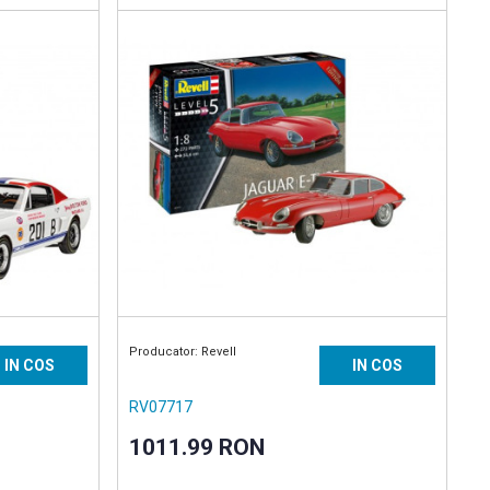
Producator: Revell
IN COS
IN COS
RV07717
1011.99 RON