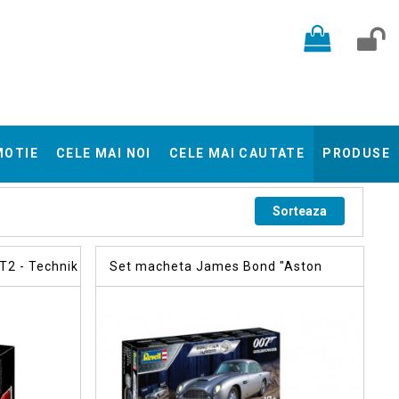
MOTIE
CELE MAI NOI
CELE MAI CAUTATE
PRODUSE
Sorteaza
2 - Technik
Set macheta James Bond "Aston
Martin DB5"