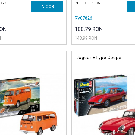
Revell
Producator: Revell
IN COS
RV07826
RON
100.79 RON
N
143.99 RON
Jaguar EType Coupe