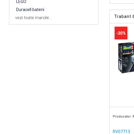
LEGO
Duracell baterii
Trabant 
vezi toate marcile...
-30%
Producator: 
RV07713