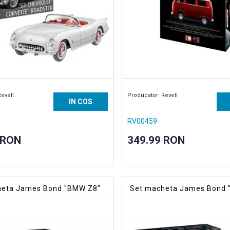
Revell
Producator: Revell
IN COS
RV00459
 RON
349.99 RON
heta James Bond "BMW Z8"
Set macheta James Bond "
CV"