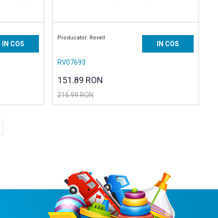
Producator: Revell
IN COS
IN COS
RV07693
151.89 RON
216.99 RON