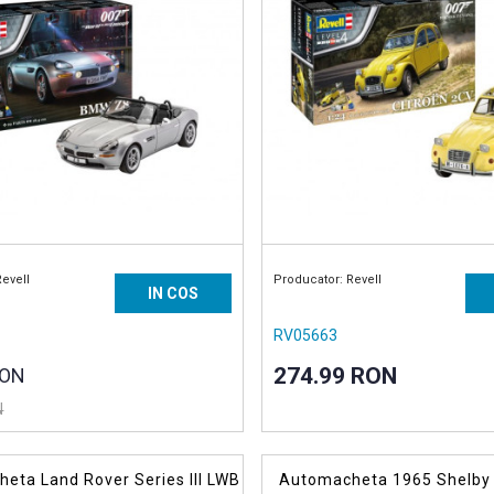
Revell
Producator: Revell
IN COS
RV05663
274.99 RON
RON
N
eta Land Rover Series III LWB
Automacheta 1965 Shelby