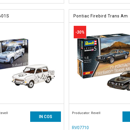
601S
Pontiac Firebird Trans Am
-30%
Revell
Producator: Revell
IN COS
RV07710