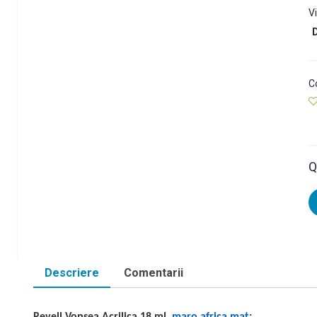
V
D
C
Q
Descriere
Comentarii
Revell Vopsea Acrilica 18 ml,
maro africa mat
: