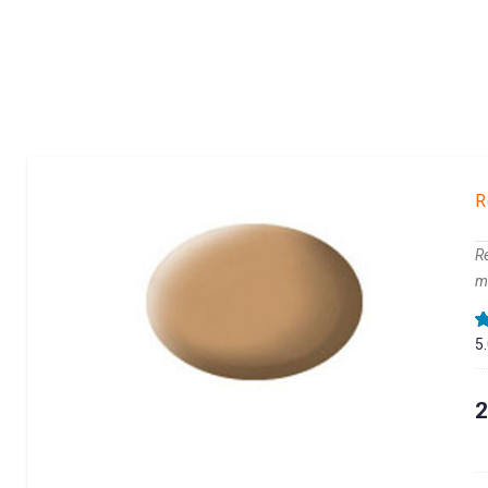
R
Re
m
5
2