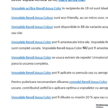
Vopselele acrilice Revell Aqua Color
in recipiente de 18 ml sunt idea
Vopselele Revell Aqua Colour
sunt eco-friendly, au un miros usor, nu
Vopselele Revell Aqua Colour
sunt disponibile in 88 de variante aco
sau clar.
Vopselele Revell Aqua Color
pot fi amestecate intre ele. Vopselele R
sunt complet uscate. Vopselele Revell Aqua Color
NU
pot fi ameste
Vopselele Revell Aqua Color
se usuca extrem de repede! Urmatorul st
pana la uscarea completa.
Vopselele Revell Aqua Color
pot fi aplicate cu pensula sau cu aerogr
Pentru pulerizare recomandam diluarea
vopselei Revell Aqua Color
uscare, contribuind astfel la o aplicare optima a vopselelor cu aerog
Vopselele Revell Aqua Color
pot fi diluate cu maxim 20 % apa sau c