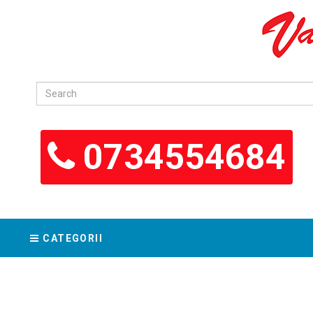
0734554684
CATEGORII